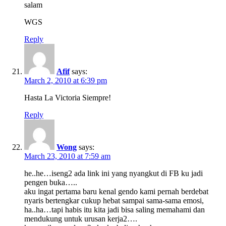
salam
WGS
Reply
Afif
says:
March 2, 2010 at 6:39 pm
Hasta La Victoria Siempre!
Reply
Wong
says:
March 23, 2010 at 7:59 am
he..he…iseng2 ada link ini yang nyangkut di FB ku jadi
pengen buka…..
aku ingat pertama baru kenal gendo kami pernah berdebat
nyaris bertengkar cukup hebat sampai sama-sama emosi,
ha..ha…tapi habis itu kita jadi bisa saling memahami dan
mendukung untuk urusan kerja2….