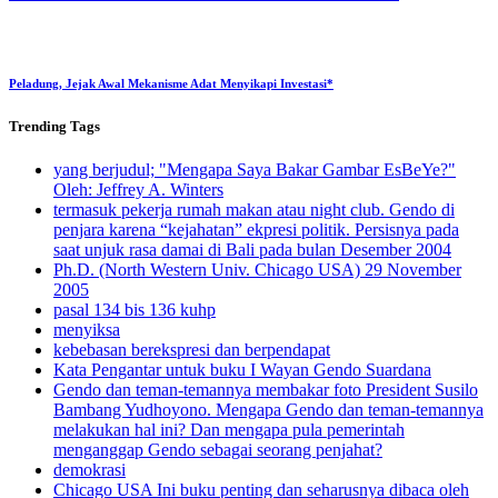
Peladung, Jejak Awal Mekanisme Adat Menyikapi Investasi*
Trending
Tags
yang berjudul; "Mengapa Saya Bakar Gambar EsBeYe?"
Oleh: Jeffrey A. Winters
termasuk pekerja rumah makan atau night club. Gendo di
penjara karena “kejahatan” ekpresi politik. Persisnya pada
saat unjuk rasa damai di Bali pada bulan Desember 2004
Ph.D. (North Western Univ. Chicago USA) 29 November
2005
pasal 134 bis 136 kuhp
menyiksa
kebebasan berekspresi dan berpendapat
Kata Pengantar untuk buku I Wayan Gendo Suardana
Gendo dan teman-temannya membakar foto President Susilo
Bambang Yudhoyono. Mengapa Gendo dan teman-temannya
melakukan hal ini? Dan mengapa pula pemerintah
menganggap Gendo sebagai seorang penjahat?
demokrasi
Chicago USA Ini buku penting dan seharusnya dibaca oleh