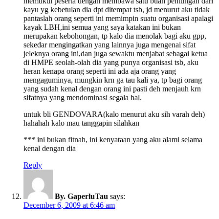
memukul peserta dengan membawa satu buah pentungan dari
kayu yg kebetulan dia dpt ditempat tsb, jd menurut aku tidak
pantaslah orang seperti ini memimpin suatu organisasi apalagi
kayak LBH,ini semua yang saya katakan ini bukan
merupakan kebohongan, tp kalo dia menolak bagi aku gpp,
sekedar mengingatkan yang lainnya juga mengenai sifat
jeleknya orang ini,dan juga sewaktu menjabat sebagai ketua
di HMPE seolah-olah dia yang punya organisasi tsb, aku
heran kenapa orang seperti ini ada aja orang yang
mengaguminya, mungkin krn ga tau kali ya, tp bagi orang
yang sudah kenal dengan orang ini pasti deh menjauh krn
sifatnya yang mendominasi segala hal.
untuk bli GENDOVARA(kalo menurut aku sih varah deh)
hahahah kalo mau tanggapin silahkan
*** ini bukan fitnah, ini kenyataan yang aku alami selama
kenal dengan dia
Reply
By. GaperluTau
says:
December 6, 2009 at 6:46 am