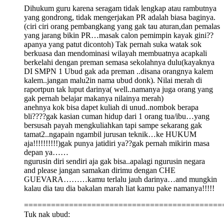
Dihukum guru karena seragam tidak lengkap atau rambutnya
yang gondrong, tidak mengerjakan PR adalah biasa baginya.
(ciri ciri orang pembangkang yang gak tau aturan,dan pemalas
yang jarang bikin PR…masak calon pemimpin kayak gini??
apanya yang patut dicontoh) Tak pernah suka watak sok
berkuasa dan mendominasi wilayah membuatnya acapkali
berkelahi dengan preman semasa sekolahnya dulu(kayaknya
DI SMPN 1 Ubud gak ada preman ..disana orangnya kalem
kalem..jangan malu2in nama ubud donk). Nilai merah di
raportpun tak luput darinya( well..namanya juga orang yang
gak pernah belajar makanya nilainya merah)
anehnya kok bisa dapet kuliah di unud..nombok berapa
bli????gak kasian cuman hidup dari 1 orang tua/ibu…yang
bersusah payah mengkuliahkan tapi sampe sekarang gak
tamat2..ngapain ngambil jurusan teknik…ke HUKUM
aja!!!!!!!!!!)gak punya jatidiri ya??gak pernah mikirin masa
depan ya……
ngurusin diri sendiri aja gak bisa..apalagi ngurusin negara
and please jangan samakan dirimu dengan CHE
GUEVARA………kamu terlalu jauh darinya…and mungkin
kalau dia tau dia bakalan marah liat kamu pake namanya!!!!!
============================================
Tuk nak ubud: