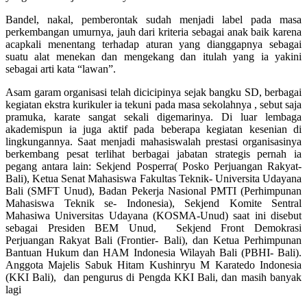
Bandel, nakal, pemberontak sudah menjadi label pada masa
perkembangan umurnya, jauh dari kriteria sebagai anak baik karena
acapkali menentang terhadap aturan yang dianggapnya sebagai
suatu alat menekan dan mengekang dan itulah yang ia yakini
sebagai arti kata “lawan”.
Asam garam organisasi telah dicicipinya sejak bangku SD, berbagai
kegiatan ekstra kurikuler ia tekuni pada masa sekolahnya , sebut saja
pramuka, karate sangat sekali digemarinya. Di luar lembaga
akademispun ia juga aktif pada beberapa kegiatan kesenian di
lingkungannya. Saat menjadi mahasiswalah prestasi organisasinya
berkembang pesat terlihat berbagai jabatan strategis pernah ia
pegang antara lain: Sekjend Posperra( Posko Perjuangan Rakyat-
Bali), Ketua Senat Mahasiswa Fakultas Teknik- Universita Udayana
Bali (SMFT Unud), Badan Pekerja Nasional PMTI (Perhimpunan
Mahasiswa Teknik se- Indonesia), Sekjend Komite Sentral
Mahasiwa Universitas Udayana (KOSMA-Unud) saat ini disebut
sebagai Presiden BEM Unud, Sekjend Front Demokrasi
Perjuangan Rakyat Bali (Frontier- Bali), dan Ketua Perhimpunan
Bantuan Hukum dan HAM Indonesia Wilayah Bali (PBHI- Bali).
Anggota Majelis Sabuk Hitam Kushinryu M Karatedo Indonesia
(KKI Bali), dan pengurus di Pengda KKI Bali, dan masih banyak
lagi