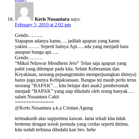
Keris Nusantara
says:
February 5, 2010 at 2:02 pm
Gendo………
Siapapun adanya kamu…. jadilah apapun yang kamu
yakini…….. Seperti halnya Api…. ada yang menjadi bara
ataupun bunga api…..
Gendo………
“Mikul Nduwur Mendhem Jero” Telan saja apapun yang
pahit yang dilempar pada kita. Selain Keberanian dan
Keyakinan, seorang pejuang(minim memperjuangkan dirinya)
harus juga punya Kebijaksanaan. Bangsa ini masih perlu terus
seorang “BAPAK”… kita belajar dari anak2 pemberontak
menjadi “BAPAK” yang siap diludahi oleh orang banyak….
salam Nusantara Cakti
==============
@Keris Nusantara a.k.a Cristian Agung
terimakasih atas supportmu kawan. lama sekali kita tidak
bertemu dengan sosok pemuda yang cerdas seperti dirimu.
kita sudah terbiasa diludahi kan bro. hehe