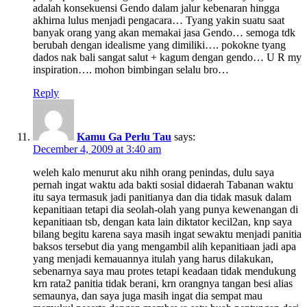
adalah konsekuensi Gendo dalam jalur kebenaran hingga
akhirna lulus menjadi pengacara… Tyang yakin suatu saat
banyak orang yang akan memakai jasa Gendo… semoga tdk
berubah dengan idealisme yang dimiliki…. pokokne tyang
dados nak bali sangat salut + kagum dengan gendo… U R my
inspiration…. mohon bimbingan selalu bro…
Reply
Kamu Ga Perlu Tau
says:
December 4, 2009 at 3:40 am
weleh kalo menurut aku nihh orang penindas, dulu saya
pernah ingat waktu ada bakti sosial didaerah Tabanan waktu
itu saya termasuk jadi panitianya dan dia tidak masuk dalam
kepanitiaan tetapi dia seolah-olah yang punya kewenangan di
kepanitiaan tsb, dengan kata lain diktator kecil2an, knp saya
bilang begitu karena saya masih ingat sewaktu menjadi panitia
baksos tersebut dia yang mengambil alih kepanitiaan jadi apa
yang menjadi kemauannya itulah yang harus dilakukan,
sebenarnya saya mau protes tetapi keadaan tidak mendukung
krn rata2 panitia tidak berani, krn orangnya tangan besi alias
semaunya, dan saya juga masih ingat dia sempat mau