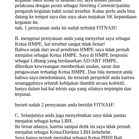
pelaksana dengan posisi sebagai
Streeting Commite
/panitia
pengarah kegiatan bakti sosial tersebut. Kalau perlu anda bisa
datang ke tempat saya dan saya akan tunjukan SK kepanitiaan
kegiatan itu.
nah, 1 pernyataan anda ini sudah terbukti FITNAH!
B. mengenai pernyataan anda yang menyebut saya sebagai
Ketua HMPE, hal tersebut sangat tidak benar!
Bahwa sejak dari awal pendirian HMPE saya tidak pernah
menjabat sebagai Ketua HMPE. Saya di HMPE berposisi
sebagai Litbang yang berdasarkan AD/ART HMPE,
diberikan kewenangan memberikan usulan, saran dan
pengawasan terhadap Ketua HMPE. Dan bila menurut anda
bahwa saya mendominasi, itu terserah perspektif anda karena
sesungguhnya seluruh kebijakan diambil secara kolektif,
hanya dalam hal-hal teknis saja yang sifatnya terpimpin dan
terpusat.
berarti sudah 2 pernyataan anda bersifat FITNAH!
C. Selanjutnya anda juga menyebutkan saya tidak pantas
menjabat sebagai ketua LBH.
Itu benar adanya, karena sampai detik ini saya tidak pernah
menjabat sebagai Ketua/Direktur LBH.hehehehe.
Saya hanya pernah menjabat sebagai Ketua PBHI Bali.