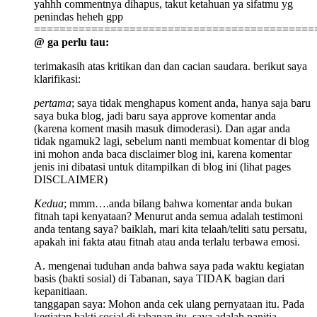
yahhh commentnya dihapus, takut ketahuan ya sifatmu yg
penindas heheh gpp
============================================
@ ga perlu tau:
terimakasih atas kritikan dan dan cacian saudara. berikut saya
klarifikasi:
pertama
; saya tidak menghapus koment anda, hanya saja baru
saya buka blog, jadi baru saya approve komentar anda
(karena koment masih masuk dimoderasi). Dan agar anda
tidak ngamuk2 lagi, sebelum nanti membuat komentar di blog
ini mohon anda baca disclaimer blog ini, karena komentar
jenis ini dibatasi untuk ditampilkan di blog ini (lihat pages
DISCLAIMER)
Kedua
; mmm….anda bilang bahwa komentar anda bukan
fitnah tapi kenyataan? Menurut anda semua adalah testimoni
anda tentang saya? baiklah, mari kita telaah/teliti satu persatu,
apakah ini fakta atau fitnah atau anda terlalu terbawa emosi.
A. mengenai tuduhan anda bahwa saya pada waktu kegiatan
basis (bakti sosial) di Tabanan, saya TIDAK bagian dari
kepanitiaan.
tanggapan saya: Mohon anda cek ulang pernyataan itu. Pada
kegiatan bakti sosial di tabanan itu, saya adalah panitia