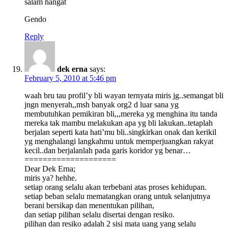
salam hangat
Gendo
Reply
dek erna
says:
February 5, 2010 at 5:46 pm
waah bru tau profil’y bli wayan ternyata miris jg..semangat bli
jngn menyerah,,msh banyak org2 d luar sana yg
membutuhkan pemikiran bli,,,mereka yg menghina itu tanda
mereka tak mambu melakukan apa yg bli lakukan..tetaplah
berjalan seperti kata hati’mu bli..singkirkan onak dan kerikil
yg menghalangi langkahmu untuk memperjuangkan rakyat
kecil..dan berjalanlah pada garis koridor yg benar…
====================
Dear Dek Erna;
miris ya? hehhe.
setiap orang selalu akan terbebani atas proses kehidupan.
setiap beban selalu mematangkan orang untuk selanjutnya
berani bersikap dan menentukan pilihan,
dan setiap pilihan selalu disertai dengan resiko.
pilihan dan resiko adalah 2 sisi mata uang yang selalu