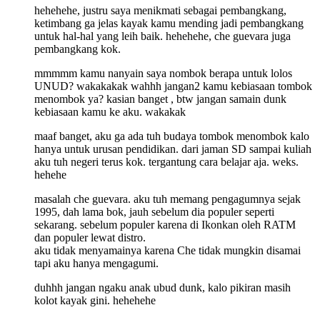
hehehehe, justru saya menikmati sebagai pembangkang,
ketimbang ga jelas kayak kamu mending jadi pembangkang
untuk hal-hal yang leih baik. hehehehe, che guevara juga
pembangkang kok.
mmmmm kamu nanyain saya nombok berapa untuk lolos
UNUD? wakakakak wahhh jangan2 kamu kebiasaan tombok
menombok ya? kasian banget , btw jangan samain dunk
kebiasaan kamu ke aku. wakakak
maaf banget, aku ga ada tuh budaya tombok menombok kalo
hanya untuk urusan pendidikan. dari jaman SD sampai kuliah
aku tuh negeri terus kok. tergantung cara belajar aja. weks.
hehehe
masalah che guevara. aku tuh memang pengagumnya sejak
1995, dah lama bok, jauh sebelum dia populer seperti
sekarang. sebelum populer karena di Ikonkan oleh RATM
dan populer lewat distro.
aku tidak menyamainya karena Che tidak mungkin disamai
tapi aku hanya mengagumi.
duhhh jangan ngaku anak ubud dunk, kalo pikiran masih
kolot kayak gini. hehehehe