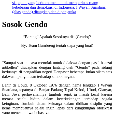
siapapun yang berkomitmen untuk memperluas ruang
kebebasan dan demokrasi di Indonesia. I Wayan Suardana
(alias gendo) ditangkap dan dipenjaraka
Sosok Gendo
“Barang” Apakah Sosoknya dia (Gendo)?
By: Team Gambreng (entah siapa yang buat)
“Sampai saat ini saya menolak untuk didakwa dengan pasal haatzai
artikellen” diucapkan dengan lantang oleh “Gendo” pada sidang
keduanya di pengadilan negeri Denpasar beberapa bulan silam atas
dakwaan penghinaan terhadap simbol negara.
Lahir di Ubud, 8 Oktober 1976 dengan nama lengkap I Wayan
Suardana, tepatnya di Banjar Padang Tegal Kelod, Ubud, Gianyar,
Bali. Jiwa perlawanannya tumbuh sejak ia masih kecil karena
merasa selalu hidup dalam keterkekangan terhadap segala
keinginan. Tumbuh dalam keluarga dalam didikan disiplin yang
keras membuatnya selalu ingin lepas dari kungkungan otorikrasi
yang menekan jiwa bebasnya.