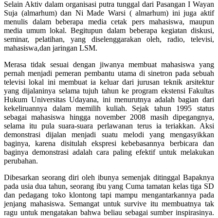
Selain Aktiv dalam organisasi putra tunggal dari Pasangan I Wayan
Suja (almarhum) dan Ni Made Warsi ( almarhum) ini juga aktif
menulis dalam beberapa media cetak pers mahasiswa, maupun
media umum lokal. Begitupun dalam beberapa kegiatan diskusi,
seminar, pelatihan, yang diselenggarakan oleh, radio, televisi,
mahasiswa,dan jaringan LSM.
Merasa tidak sesuai dengan jiwanya membuat mahasiswa yang
pernah menjadi pemeran pembantu utama di sinetron pada sebuah
televisi lokal ini membuat ia keluar dari jurusan teknik arsitektur
yang dijalaninya selama tujuh tahun ke program ekstensi Fakultas
Hukum Universitas Udayana, ini menurutnya adalah bagian dari
kekeliruannya dalam memilih kuliah. Sejak tahun 1995 status
sebagai mahasiswa hingga november 2008 masih dipegangnya,
selama itu pula suara-suara perlawanan terus ia teriakkan. Aksi
demonstrasi dijalan menjadi suatu melodi yang mengasyikkan
baginya, karena disitulah ekspresi kebebasannya berbicara dan
baginya demonstrasi adalah cara paling efektif untuk melakukan
perubahan.
Dibesarkan seorang diri oleh ibunya semenjak ditinggal Bapaknya
pada usia dua tahun, seorang ibu yang Cuma tamatan kelas tiga SD
dan pedagang toko klontong tapi mampu mengantarkannya pada
jenjang mahasiswa. Semangat untuk survive itu membuatnya tak
ragu untuk mengatakan bahwa beliau sebagai sumber inspirasinya.