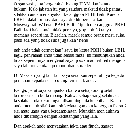
Organisasi yang bergerak di bidang HAM dan bantuan
hukum. Kalo jabatan itu yang saudara maksud tidak pantas,
silahkan anda menanyakan ke anggota PBHI Bali. Karena
PBHI adalah ormas, dan saya dipilih berdasarkan
Muswayarah Wilayah PBHI Bali. Dipilih oleh anggota PBHI
Bali. Jadi kalau anda tidak percaya, gpp. toh faktanya
memang seperti itu. Biasalah, masak semua orang mesti suka,
pasti ada yang tidak suka juga kan? hehe
nah anda tidak cermat kan? saya itu ketua PBHI bukan LBH.
lagi2 penyataan anda tidak sesuai fakta. ini menunjukan anda
tidak sepenuhnya mengenal saya tp sok mau terlihat mengenal
saya lalu melakukan pembunuhan karakter.
D. Masalah yang lain-lain saya serahkan sepenuhnya kepada
penilaian kepada setiap orang termasuk anda.
Ketiga; patut saya sampaikan bahwa setiap orang selalu
berproses dan berkembang. Bahwa setiap orang selalu ada
kesalahan ada kekurangan disamping ada kelebihan. Kalau
anda menjauh silahkan, toh kedatangan dan kepergian ibarat 2
sisi mata uang yang berdampingan. Mungkin menjauhnya
anda dibarengin dengan kedatangan yang lain.
Dan apakah anda menyatakan fakta atau fitnah, sangat