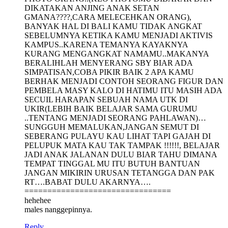
DIKATAKAN ANJING ANAK SETAN
GMANA????,CARA MELECEHKAN ORANG),
BANYAK HAL DI BALI KAMU TIDAK ANGKAT
SEBELUMNYA KETIKA KAMU MENJADI AKTIVIS
KAMPUS..KARENA TEMANYA KAYAKNYA
KURANG MENGANGKAT NAMAMU..MAKANYA
BERALIHLAH MENYERANG SBY BIAR ADA
SIMPATISAN,COBA PIKIR BAIK 2 APA KAMU
BERHAK MENJADI CONTOH SEORANG FIGUR DAN
PEMBELA MASY KALO DI HATIMU ITU MASIH ADA
SECUIL HARAPAN SEBUAH NAMA UTK DI
UKIR(LEBIH BAIK BELAJAR SAMA GURUMU
..TENTANG MENJADI SEORANG PAHLAWAN)…
SUNGGUH MEMALUKAN,JANGAN SEMUT DI
SEBERANG PULAYU KAU LIHAT TAPI GAJAH DI
PELUPUK MATA KAU TAK TAMPAK !!!!!!, BELAJAR
JADI ANAK JALANAN DULU BIAR TAHU DIMANA
TEMPAT TINGGAL MU ITU BUTUH BANTUAN
JANGAN MIKIRIN URUSAN TETANGGA DAN PAK
RT….BABAT DULU AKARNYA….
================================
hehehee
males nanggepinnya.
Reply