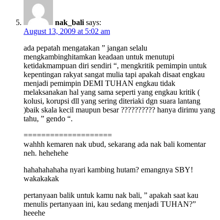
nak_bali
says:
August 13, 2009 at 5:02 am
ada pepatah mengatakan ” jangan selalu
mengkambinghitamkan keadaan untuk menutupi
ketidakmampuan diri sendiri “, mengkritik pemimpin untuk
kepentingan rakyat sangat mulia tapi apakah disaat engkau
menjadi pemimpin DEMI TUHAN engkau tidak
melaksanakan hal yang sama seperti yang engkau kritik (
kolusi, korupsi dll yang sering diteriaki dgn suara lantang
)baik skala kecil maupun besar ?????????? hanya dirimu yang
tahu, ” gendo “.
====================
wahhh kemaren nak ubud, sekarang ada nak bali komentar
neh. hehehehe
hahahahahaha nyari kambing hutam? emangnya SBY!
wakakakak
pertanyaan balik untuk kamu nak bali, ” apakah saat kau
menulis pertanyaan ini, kau sedang menjadi TUHAN?”
heeehe