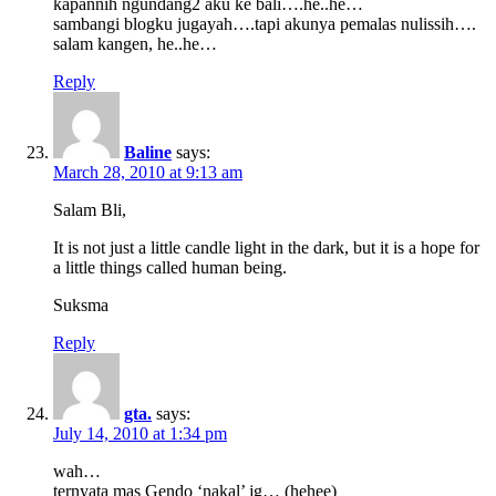
kapannih ngundang2 aku ke bali….he..he…
sambangi blogku jugayah….tapi akunya pemalas nulissih….
salam kangen, he..he…
Reply
Baline
says:
March 28, 2010 at 9:13 am
Salam Bli,
It is not just a little candle light in the dark, but it is a hope for
a little things called human being.
Suksma
Reply
gta.
says:
July 14, 2010 at 1:34 pm
wah…
ternyata mas Gendo ‘nakal’ jg… (hehee)