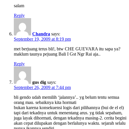
salam
Reply
Chandra
says:
September 19, 2009 at 8:19 pm
met berjuang terus bli!, btw CHE GUEVARA itu sapa ya?
maklum taunya pejuang Bali I Gst Ngr Rai aja..
Reply
gus dig
says:
September 26, 2009 at 7:44 pm
bli gendo udah memilih ‘jalannya’.. yg belum tentu semua
orang mau. sebaiknya kita hormati
bukan karena konsekuensi logis dari pilihannya (bui de el el)
tapi dari tekadnya untuk menentang arus. yg tidak sepaham,
juga layak dihormati, dengan tekadnya masing-2. cerita begini
akan cepat dilupakan dengan berlalunya waktu. sejarah selalu
punya ikonnya sendiri.