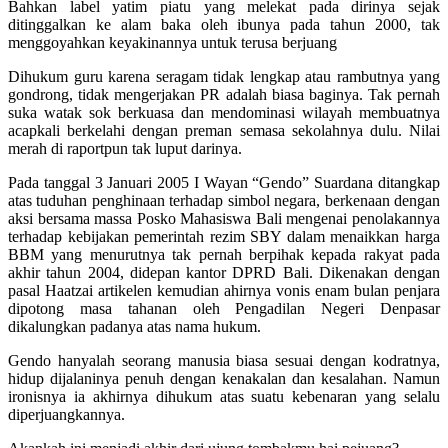
Bahkan label yatim piatu yang melekat pada dirinya sejak
ditinggalkan ke alam baka oleh ibunya pada tahun 2000, tak
menggoyahkan keyakinannya untuk terusa berjuang
Dihukum guru karena seragam tidak lengkap atau rambutnya yang
gondrong, tidak mengerjakan PR adalah biasa baginya. Tak pernah
suka watak sok berkuasa dan mendominasi wilayah membuatnya
acapkali berkelahi dengan preman semasa sekolahnya dulu. Nilai
merah di raportpun tak luput darinya.
Pada tanggal 3 Januari 2005 I Wayan “Gendo” Suardana ditangkap
atas tuduhan penghinaan terhadap simbol negara, berkenaan dengan
aksi bersama massa Posko Mahasiswa Bali mengenai penolakannya
terhadap kebijakan pemerintah rezim SBY dalam menaikkan harga
BBM yang menurutnya tak pernah berpihak kepada rakyat pada
akhir tahun 2004, didepan kantor DPRD Bali. Dikenakan dengan
pasal Haatzai artikelen kemudian ahirnya vonis enam bulan penjara
dipotong masa tahanan oleh Pengadilan Negeri Denpasar
dikalungkan padanya atas nama hukum.
Gendo hanyalah seorang manusia biasa sesuai dengan kodratnya,
hidup dijalaninya penuh dengan kenakalan dan kesalahan. Namun
ironisnya ia akhirnya dihukum atas suatu kebenaran yang selalu
diperjuangkannya.