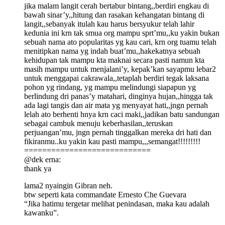
jika malam langit cerah bertabur bintang,,berdiri engkau di
bawah sinar’y,,hitung dan rasakan kehangatan bintang di
langit,,sebanyak itulah kau harus bersyukur telah lahir
kedunia ini krn tak smua org mampu sprt’mu,,ku yakin bukan
sebuah nama ato popularitas yg kau cari, krn org tuamu telah
menitipkan nama yg indah buat’mu,,hakekatnya sebuah
kehidupan tak mampu kta maknai secara pasti namun kta
masih mampu untuk menjalani’y, kepak’kan sayapmu lebar2
untuk menggapai cakrawala,,tetaplah berdiri tegak laksana
pohon yg rindang, yg mampu melindungi siapapun yg
berlindung dri panas’y matahari, dinginya hujan,,hingga tak
ada lagi tangis dan air mata yg menyayat hati,,jngn pernah
lelah ato berhenti hnya krn caci maki,,jadikan batu sandungan
sebagai cambuk menuju keberhasilan,,teruskan
perjuangan’mu, jngn pernah tinggalkan mereka dri hati dan
fikiranmu..ku yakin kau pasti mampu,,,semangat!!!!!!!!!
============================
@dek erna:
thank ya
lama2 nyaingin Gibran neh.
btw seperti kata commandate Ernesto Che Guevara
“Jika hatimu tergetar melihat penindasan, maka kau adalah
kawanku”.