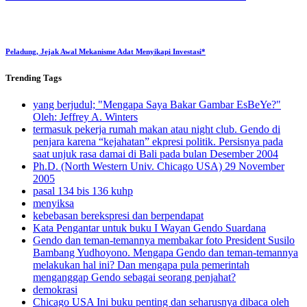
Peladung, Jejak Awal Mekanisme Adat Menyikapi Investasi*
Trending
Tags
yang berjudul; "Mengapa Saya Bakar Gambar EsBeYe?"
Oleh: Jeffrey A. Winters
termasuk pekerja rumah makan atau night club. Gendo di
penjara karena “kejahatan” ekpresi politik. Persisnya pada
saat unjuk rasa damai di Bali pada bulan Desember 2004
Ph.D. (North Western Univ. Chicago USA) 29 November
2005
pasal 134 bis 136 kuhp
menyiksa
kebebasan berekspresi dan berpendapat
Kata Pengantar untuk buku I Wayan Gendo Suardana
Gendo dan teman-temannya membakar foto President Susilo
Bambang Yudhoyono. Mengapa Gendo dan teman-temannya
melakukan hal ini? Dan mengapa pula pemerintah
menganggap Gendo sebagai seorang penjahat?
demokrasi
Chicago USA Ini buku penting dan seharusnya dibaca oleh