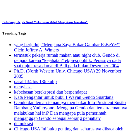
Peladung, Jejak Awal Mekanisme Adat Menyikapi Investasi*
Trending
Tags
yang berjudul; "Mengapa Saya Bakar Gambar EsBeYe?"
Oleh: Jeffrey A. Winters
termasuk pekerja rumah makan atau night club. Gendo di
penjara karena “kejahatan” ekpresi politik. Persisnya pada
saat unjuk rasa damai di Bali pada bulan Desember 2004
Ph.D. (North Western Univ. Chicago USA) 29 November
2005
pasal 134 bis 136 kuhp
menyiksa
kebebasan berekspresi dan berpendapat
Kata Pengantar untuk buku I Wayan Gendo Suardana
Gendo dan teman-temannya membakar foto President Susilo
Bambang Yudhoyono. Mengapa Gendo dan teman-temannya
melakukan hal ini? Dan mengapa pula pemerintah
menganggap Gendo sebagai seorang penjahat?
demokrasi
Chicago USA Ini buku penting dan seharusnya dibaca oleh