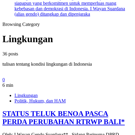
siapapun yang berkomitmen untuk memperluas ruang
kebebasan dan demokrasi di Indonesia. I Wayan Suardana
(alias gendo) ditangkap dan dipenjaraka
Browsing Category
Lingkungan
36 posts
tulisan tentang kondisi lingkungan di Indonesia
0
6 min
Lingkungan
Politik, Hukum, dan HAM
STATUS TELUK BENOA PASCA
PERDA PERUBAHAN RTRWP BALI*
Oleh: I Wayan Gendo Suardana** Sidang Paripurna DPRD