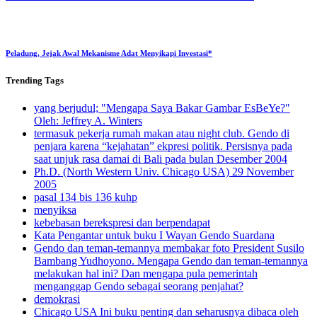
Peladung, Jejak Awal Mekanisme Adat Menyikapi Investasi*
Trending
Tags
yang berjudul; "Mengapa Saya Bakar Gambar EsBeYe?"
Oleh: Jeffrey A. Winters
termasuk pekerja rumah makan atau night club. Gendo di
penjara karena “kejahatan” ekpresi politik. Persisnya pada
saat unjuk rasa damai di Bali pada bulan Desember 2004
Ph.D. (North Western Univ. Chicago USA) 29 November
2005
pasal 134 bis 136 kuhp
menyiksa
kebebasan berekspresi dan berpendapat
Kata Pengantar untuk buku I Wayan Gendo Suardana
Gendo dan teman-temannya membakar foto President Susilo
Bambang Yudhoyono. Mengapa Gendo dan teman-temannya
melakukan hal ini? Dan mengapa pula pemerintah
menganggap Gendo sebagai seorang penjahat?
demokrasi
Chicago USA Ini buku penting dan seharusnya dibaca oleh