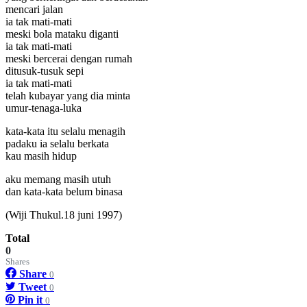
mencari jalan
ia tak mati-mati
meski bola mataku diganti
ia tak mati-mati
meski bercerai dengan rumah
ditusuk-tusuk sepi
ia tak mati-mati
telah kubayar yang dia minta
umur-tenaga-luka
kata-kata itu selalu menagih
padaku ia selalu berkata
kau masih hidup
aku memang masih utuh
dan kata-kata belum binasa
(Wiji Thukul.18 juni 1997)
Total
0
Shares
Share
0
Tweet
0
Pin it
0