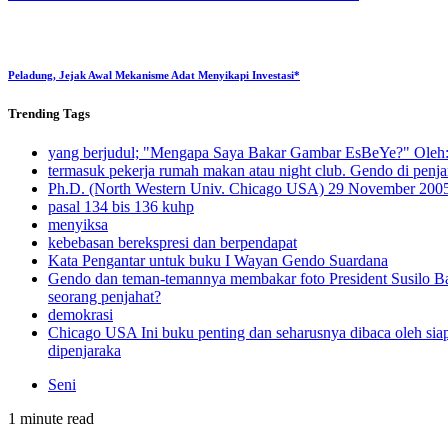
Peladung, Jejak Awal Mekanisme Adat Menyikapi Investasi*
Trending
Tags
yang berjudul; "Mengapa Saya Bakar Gambar EsBeYe?" Oleh: 
termasuk pekerja rumah makan atau night club. Gendo di penjar
Ph.D. (North Western Univ. Chicago USA) 29 November 200
pasal 134 bis 136 kuhp
menyiksa
kebebasan berekspresi dan berpendapat
Kata Pengantar untuk buku I Wayan Gendo Suardana
Gendo dan teman-temannya membakar foto President Susilo 
seorang penjahat?
demokrasi
Chicago USA Ini buku penting dan seharusnya dibaca oleh sia
dipenjaraka
Seni
1 minute read