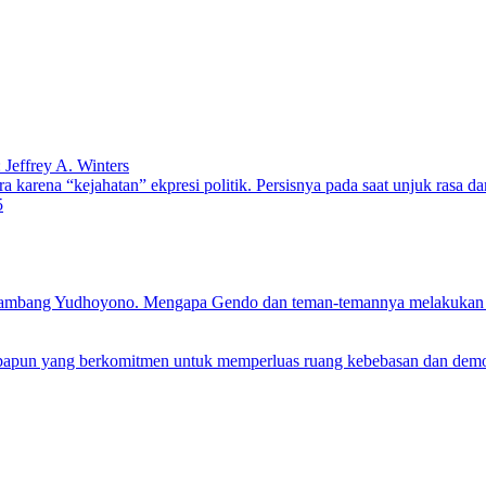
Jeffrey A. Winters
a karena “kejahatan” ekpresi politik. Persisnya pada saat unjuk rasa 
5
Bambang Yudhoyono. Mengapa Gendo dan teman-temannya melakukan 
papun yang berkomitmen untuk memperluas ruang kebebasan dan demokr