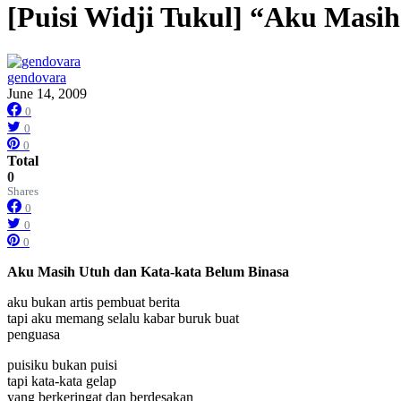
[Puisi Widji Tukul] “Aku Masi
gendovara
June 14, 2009
0
0
0
Total
0
Shares
0
0
0
Aku Masih Utuh dan Kata-kata Belum Binasa
aku bukan artis pembuat berita
tapi aku memang selalu kabar buruk buat
penguasa
puisiku bukan puisi
tapi kata-kata gelap
yang berkeringat dan berdesakan