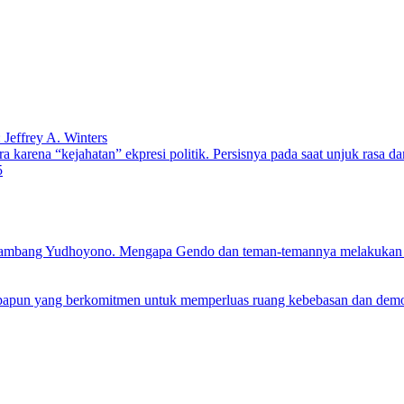
Jeffrey A. Winters
a karena “kejahatan” ekpresi politik. Persisnya pada saat unjuk rasa 
5
Bambang Yudhoyono. Mengapa Gendo dan teman-temannya melakukan 
papun yang berkomitmen untuk memperluas ruang kebebasan dan demokr