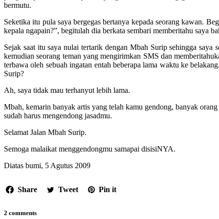
bermutu.
Seketika itu pula saya bergegas bertanya kepada seorang kawan. B
kepala ngapain?”, begitulah dia berkata sembari memberitahu saya 
Sejak saat itu saya nulai tertarik dengan Mbah Surip sehingga saya
s
kemudian seorang teman yang mengirimkan SMS dan memberitahukan so
terbawa oleh sebuah ingatan entah beberapa lama waktu ke belakan
Surip?
Ah, saya tidak mau terhanyut lebih lama.
Mbah, kemarin banyak artis yang telah kamu gendong, banyak orang
sudah harus mengendong jasadmu.
Selamat Jalan Mbah Surip.
Semoga malaikat menggendongmu samapai disisiNYA.
Diatas bumi, 5 Agutus 2009
Share
Tweet
Pin it
2 comments