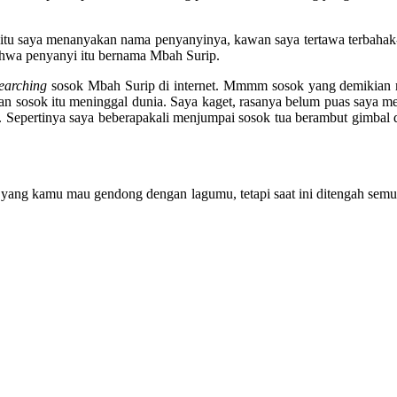
egitu saya menanyakan nama penyanyinya, kawan saya tertawa terbaha
bahwa penyanyi itu bernama Mbah Surip.
earching
sosok Mbah Surip di internet. Mmmm sosok yang demikian mi
sok itu meninggal dunia. Saya kaget, rasanya belum puas saya menyus
g. Sepertinya saya beberapakali menjumpai sosok tua berambut gimb
 yang kamu mau gendong dengan lagumu, tetapi saat ini ditengah se