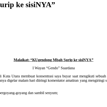
rip ke sisiNYA”
Malaikat: “KUgendong Mbah Surip ke sisiNYA”
I Wayan “Gendo” Suardana
 di Kuta Utara membuat konsentrasi saya buyar saat mengikuti sebuah
nya digelar malam hari diiringi komentator amatiran yang mengiringi 
a bergoyang-goyang dan sambil senyum;