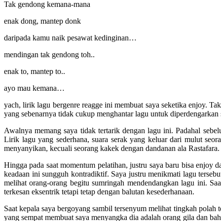
Tak gendong kemana-mana
enak dong, mantep donk
daripada kamu naik pesawat kedinginan…
mendingan tak gendong toh..
enak to, mantep to..
ayo mau kemana…
yach, lirik lagu bergenre reagge ini membuat saya seketika enjoy. Ta
yang sebenarnya tidak cukup menghantar lagu untuk diperdengarkan 
Awalnya memang saya tidak tertarik dengan lagu ini. Padahal sebel
Lirik lagu yang sederhana, suara serak yang keluar dari mulut seor
menyanyikan, kecuali seorang kakek dengan dandanan ala Rastafara.
Hingga pada saat momentum pelatihan, justru saya baru bisa enjoy 
keadaan ini sungguh kontradiktif. Saya justru menikmati lagu ters
melihat orang-orang begitu sumringah mendendangkan lagu ini. Saat
terkesan eksentrik tetapi tetap dengan balutan kesederhanaan.
Saat kepala saya bergoyang sambil tersenyum melihat tingkah polah 
yang sempat membuat saya menyangka dia adalah orang gila dan bah