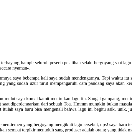
k terbayang hampir seluruh peserta pelatihan selalu bergoyang saat lag
secara nyaman-.
umnya saya beberapa kali saya sudah mendengarnya. Tapi waktu itu s
ang yang sudah uzur turut mempengaruhi cara pandang saya akan keuni
dan mulut saya komat kamit menirukan lagu itu. Sangat gampang, meni
ebut saat diperdengarkan dari sebuah Toa. Hmmm mungkin bukan masalah
 itulah saya baru bisa mengenali bahwa lagu ini begitu asik, unik,
temen-temen yang bergoyang mengikuti lagu tersebut, ups! saya baru t
kan sempat terpikir menuduh sang produser adalah orang yang tidak 