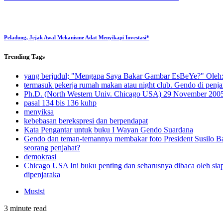
Peladung, Jejak Awal Mekanisme Adat Menyikapi Investasi*
Trending
Tags
yang berjudul; "Mengapa Saya Bakar Gambar EsBeYe?" Oleh: 
termasuk pekerja rumah makan atau night club. Gendo di penjar
Ph.D. (North Western Univ. Chicago USA) 29 November 200
pasal 134 bis 136 kuhp
menyiksa
kebebasan berekspresi dan berpendapat
Kata Pengantar untuk buku I Wayan Gendo Suardana
Gendo dan teman-temannya membakar foto President Susilo 
seorang penjahat?
demokrasi
Chicago USA Ini buku penting dan seharusnya dibaca oleh sia
dipenjaraka
Musisi
3 minute read