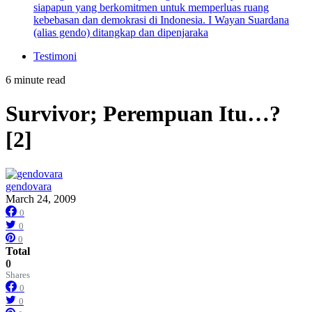
siapapun yang berkomitmen untuk memperluas ruang
kebebasan dan demokrasi di Indonesia. I Wayan Suardana
(alias gendo) ditangkap dan dipenjaraka
Testimoni
6 minute read
Survivor; Perempuan Itu…?
[2]
gendovara
March 24, 2009
0
0
0
Total
0
Shares
0
0