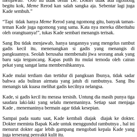
menjawab: “Ooo itu tidak benar De. Dokter tidak ada ngomong
begitu kok,
Meme
Rerod kan salah sangka aja. Sebentar lagi juga
Kade sembuh.”
“Tapi tidak hanya
Meme
Rerod yang ngomong gitu, banyak taman-
teman Kade juga ngomong yang sama. Kata nya mereka diberitahu
oleh orangtuanya!”, tukas Kade sembari menangis terisak.
Sang Ibu tidak menjawab, hanya tangannya yang mengelus rambut
gadis kecil itu, menenangkan si gadis yang menangis di
pangkuannya. Seolah berusaha membenahi jiwa seorang anak yang
baru saja terguncang. Kapas putih itu mulai ternoda oleh cairan
pekat yang sangat lama membersihkannya.
Kade mulai terdiam dan tertidur di pangkuan Ibunya, tidak sadar
bahwa ada buliran airmata yang jatuh di rambutnya. Sang Ibu
menangis tak kuasa melihat gadis kecilnya nelangsa.
Kade, si gadis kecil itu merasa tersisih. Untung dia masih punya tiga
saudara laki-laki yang selalu menemaninya. Setiap saat menjaga
Kade , menemaninya bermain agar tidak kesepian.
Sampai pada suatu saat, Kade kembali diajak diajak ke dokter.
Dokter meminta Bapak Kade untuk menggundul rambutnya , hal ini
menurut dokter agar lebih gampang mengobati kepala Kade yang
juga terserang penyakit kulit itu.