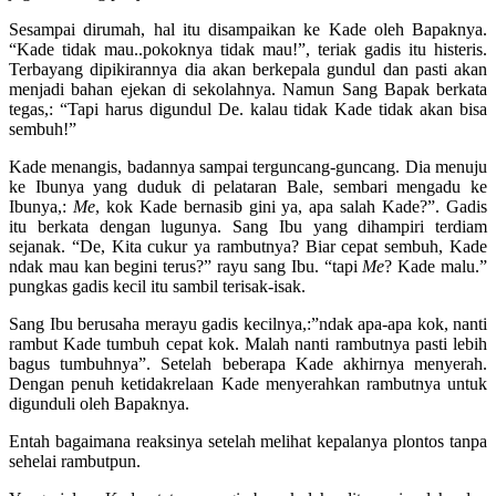
Sesampai dirumah, hal itu disampaikan ke Kade oleh Bapaknya.
“Kade tidak mau..pokoknya tidak mau!”, teriak gadis itu histeris.
Terbayang dipikirannya dia akan berkepala gundul dan pasti akan
menjadi bahan ejekan di sekolahnya. Namun Sang Bapak berkata
tegas,: “Tapi harus digundul De. kalau tidak Kade tidak akan bisa
sembuh!”
Kade menangis, badannya sampai terguncang-guncang. Dia menuju
ke Ibunya yang duduk di pelataran Bale, sembari mengadu ke
Ibunya,:
Me
, kok Kade bernasib gini ya, apa salah Kade?”. Gadis
itu berkata dengan lugunya. Sang Ibu yang dihampiri terdiam
sejanak. “De, Kita cukur ya rambutnya? Biar cepat sembuh, Kade
ndak mau kan begini terus?” rayu sang Ibu. “tapi
Me
? Kade malu.”
pungkas gadis kecil itu sambil terisak-isak.
Sang Ibu berusaha merayu gadis kecilnya,:”ndak apa-apa kok, nanti
rambut Kade tumbuh cepat kok. Malah nanti rambutnya pasti lebih
bagus tumbuhnya”. Setelah beberapa Kade akhirnya menyerah.
Dengan penuh ketidakrelaan Kade menyerahkan rambutnya untuk
digunduli oleh Bapaknya.
Entah bagaimana reaksinya setelah melihat kepalanya plontos tanpa
sehelai rambutpun.