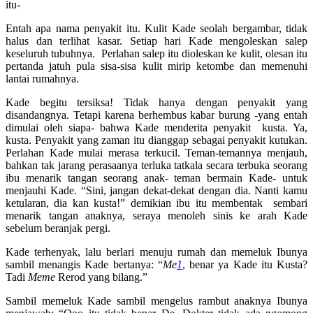
itu-
Entah apa nama penyakit itu. Kulit Kade seolah bergambar, tidak
halus dan terlihat kasar. Setiap hari Kade mengoleskan salep
keseluruh tubuhnya. Perlahan salep itu dioleskan ke kulit, olesan itu
pertanda jatuh pula sisa-sisa kulit mirip ketombe dan memenuhi
lantai rumahnya.
Kade begitu tersiksa! Tidak hanya dengan penyakit yang
disandangnya. Tetapi karena berhembus kabar burung -yang entah
dimulai oleh siapa- bahwa Kade menderita penyakit kusta. Ya,
kusta. Penyakit yang zaman itu dianggap sebagai penyakit kutukan.
Perlahan Kade mulai merasa terkucil. Teman-temannya menjauh,
bahkan tak jarang perasaanya terluka tatkala secara terbuka seorang
ibu menarik tangan seorang anak- teman bermain Kade- untuk
menjauhi Kade. “Sini, jangan dekat-dekat dengan dia. Nanti kamu
ketularan, dia kan kusta!” demikian ibu itu membentak sembari
menarik tangan anaknya, seraya menoleh sinis ke arah Kade
sebelum beranjak pergi.
Kade terhenyak, lalu berlari menuju rumah dan memeluk Ibunya
sambil menangis Kade bertanya: “
Me
1
, benar ya Kade itu Kusta?
Tadi
Meme
Rerod yang bilang.”
Sambil memeluk Kade sambil mengelus rambut anaknya Ibunya