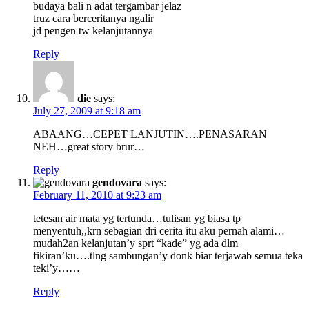
budaya bali n adat tergambar jelaz
truz cara berceritanya ngalir
jd pengen tw kelanjutannya
Reply
die
says:
July 27, 2009 at 9:18 am
ABAANG…CEPET LANJUTIN….PENASARAN
NEH…great story brur…
Reply
gendovara
says:
February 11, 2010 at 9:23 am
tetesan air mata yg tertunda…tulisan yg biasa tp
menyentuh,,krn sebagian dri cerita itu aku pernah alami…
mudah2an kelanjutan’y sprt “kade” yg ada dlm
fikiran’ku….tlng sambungan’y donk biar terjawab semua teka
teki’y……
Reply