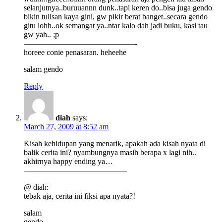
selanjutnya..buruuannn dunk..tapi keren do..bisa juga gendo
bikin tulisan kaya gini, gw pikir berat banget..secara gendo
gitu lohh..ok semangat ya..ntar kalo dah jadi buku, kasi tau
gw yah.. ;p
——————————————-
horeee conie penasaran. heheehe
salam gendo
Reply
diah
says:
March 27, 2009 at 8:52 am
Kisah kehidupan yang menarik, apakah ada kisah nyata di
balik cerita ini? nyambungnya masih berapa x lagi nih..
akhirnya happy ending ya…
—————————————
@ diah:
tebak aja, cerita ini fiksi apa nyata?!
salam
gendo