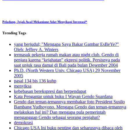
Peladung, Jejak Awal Mekanisme Adat Menyikapi Investasi*
Trending
Tags
yang berjudul; "Mengapa Saya Bakar Gambar EsBeYe?"
Oleh: Jeffrey A. Winters
termasuk pekerja rumah makan atau night club. Gendo di
penjara karena “kejahatan” ekpresi politik. Persisnya pada
saat unjuk rasa damai di Bali pada bulan Desember 2004
Ph.D. (North Western Univ. Chicago USA) 29 November
2005
pasal 134 bis 136 kuhp
menyiksa
kebebasan berekspresi dan berpendapat
Kata Pengantar untuk buku I Wayan Gendo Suardana
Gendo dan teman-temannya membakar foto President Susilo
Bambang Yudhoyono. Mengapa Gendo dan teman-temannya
melakukan hal ini? Dan mengapa pula pemerintah
menganggap Gendo sebagai seorang penjahat?
demokrasi
Chicago USA Ini buku penting dan seharusnya dibaca oleh