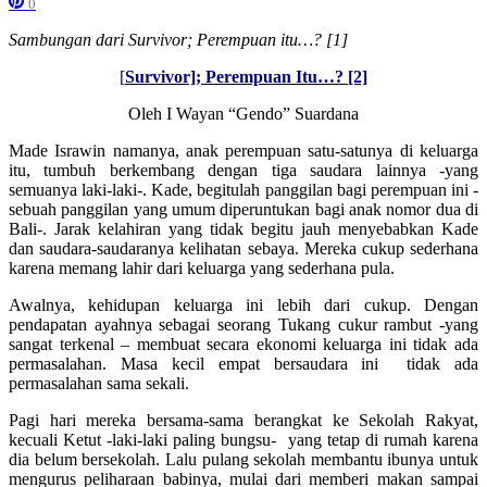
0
Sambungan dari Survivor; Perempuan itu…? [1]
[
Survivor]; Perempuan Itu…? [2]
Oleh I Wayan “Gendo” Suardana
Made Israwin namanya, anak perempuan satu-satunya di keluarga
itu, tumbuh berkembang dengan tiga saudara lainnya -yang
semuanya laki-laki-. Kade, begitulah panggilan bagi perempuan ini -
sebuah panggilan yang umum diperuntukan bagi anak nomor dua di
Bali-. Jarak kelahiran yang tidak begitu jauh menyebabkan Kade
dan saudara-saudaranya kelihatan sebaya. Mereka cukup sederhana
karena memang lahir dari keluarga yang sederhana pula.
Awalnya, kehidupan keluarga ini lebih dari cukup. Dengan
pendapatan ayahnya sebagai seorang Tukang cukur rambut -yang
sangat terkenal – membuat secara ekonomi keluarga ini tidak ada
permasalahan. Masa kecil empat bersaudara ini tidak ada
permasalahan sama sekali.
Pagi hari mereka bersama-sama berangkat ke Sekolah Rakyat,
kecuali Ketut -laki-laki paling bungsu- yang tetap di rumah karena
dia belum bersekolah. Lalu pulang sekolah membantu ibunya untuk
mengurus peliharaan babinya, mulai dari memberi makan sampai