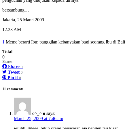
pengucilan yang ditujukan kepada dirinya.
bersambung…
Jakarta, 25 Maret 2009
12.23 AM
1
Meme berarti Ibu; panggilan kebanyakan bagi seorang Ibu di Bali
Total
0
Shares
Share
0
Tweet
0
Pin it
0
11 comments
c^_^ o
says:
March 25, 2009 at 7:46 am
wuihh..gileee..bikin orang penasaran aja pengen tau kisah