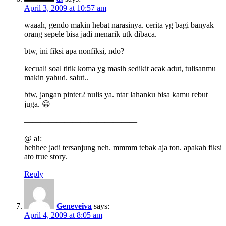
April 3, 2009 at 10:57 am
waaah, gendo makin hebat narasinya. cerita yg bagi banyak
orang sepele bisa jadi menarik utk dibaca.
btw, ini fiksi apa nonfiksi, ndo?
kecuali soal titik koma yg masih sedikit acak adut, tulisanmu
makin yahud. salut..
btw, jangan pinter2 nulis ya. ntar lahanku bisa kamu rebut
juga. 😀
——————————————
@ a!:
hehhee jadi tersanjung neh. mmmm tebak aja ton. apakah fiksi
ato true story.
Reply
Geneveiva
says:
April 4, 2009 at 8:05 am