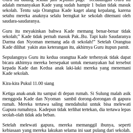
adalah menanyakan Kade yang sudah hampir 1 bulan tidak masuk
sekolah. Tentu saja Orangtua Kade kaget alang kepalang, karena
setahu mereka anaknya selalu berngkat ke sekolah ditemani oleh
saudara-saudaranya.
Guru itu meyakinkan bahwa Kade memang benar-benar tidak
sekolah;” Kade tidak pernah masuk Pak..Bu. Tapi kalo Saudaranya
Darma dan Nyoman memang ada di sekolah!” Setelah Orangtua
Kade dilihat yakin atas keterangan itu, akhirnya Guru itupun pamit.
Sepulangnya Guru itu kedua orangtua Kade terhenyak tidak dapat
bicara akhirnya mereka bersepakat untuk menanyakan hal tersebut
kepada Kade dan Kedua anak laki-laki mereka yang menemani
Kade sekolah.
Kira-kira Pukul 11.00 siang
Ketiga anak-anak itu sampai di depan rumah. Si Sulung malah asik
menggoda Kade dan Nyoman sambil dorong-dorongan di gapura
rumah. Mereka tertawa saling mendahului untuk bisa melewati
Gapura rumahnya. Kadepun tidak terlihat tertekan, dia tertawa lepas
seolah-olah tidak ada beban.
Setelah melewati gapura, mereka memanggil ibunya, seperti
kebiasaan yang mereka lakukan selama ini saat pulang dari sekolah.