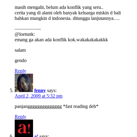
masih mengalir, belum ada konflik yang seru..
cerita yang di alami oleh banyak keluarga miskin d bali
bahkan mungkin d indonesia. ditunggu lanjutannya….
—————-
@loetunk:
emang ga akan ada konflik kok.wakakakakakkk
salam
gendo
Reply
fenny
says:
April 2, 2009 at 5:32 pm
panjangggggggggggggg *fast reading deh*
Reply
a!
says: