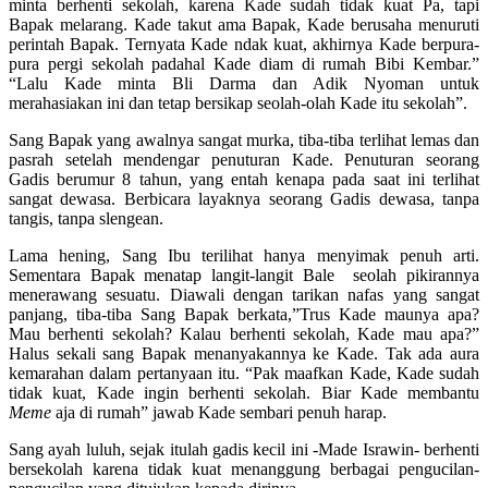
minta berhenti sekolah, karena Kade sudah tidak kuat Pa, tapi
Bapak melarang. Kade takut ama Bapak, Kade berusaha menuruti
perintah Bapak. Ternyata Kade ndak kuat, akhirnya Kade berpura-
pura pergi sekolah padahal Kade diam di rumah Bibi Kembar.”
“Lalu Kade minta Bli Darma dan Adik Nyoman untuk
merahasiakan ini dan tetap bersikap seolah-olah Kade itu sekolah”.
Sang Bapak yang awalnya sangat murka, tiba-tiba terlihat lemas dan
pasrah setelah mendengar penuturan Kade. Penuturan seorang
Gadis berumur 8 tahun, yang entah kenapa pada saat ini terlihat
sangat dewasa. Berbicara layaknya seorang Gadis dewasa, tanpa
tangis, tanpa slengean.
Lama hening, Sang Ibu terilihat hanya menyimak penuh arti.
Sementara Bapak menatap langit-langit Bale seolah pikirannya
menerawang sesuatu. Diawali dengan tarikan nafas yang sangat
panjang, tiba-tiba Sang Bapak berkata,”Trus Kade maunya apa?
Mau berhenti sekolah? Kalau berhenti sekolah, Kade mau apa?”
Halus sekali sang Bapak menanyakannya ke Kade. Tak ada aura
kemarahan dalam pertanyaan itu. “Pak maafkan Kade, Kade sudah
tidak kuat, Kade ingin berhenti sekolah. Biar Kade membantu
Meme
aja di rumah” jawab Kade sembari penuh harap.
Sang ayah luluh, sejak itulah gadis kecil ini -Made Israwin- berhenti
bersekolah karena tidak kuat menanggung berbagai pengucilan-