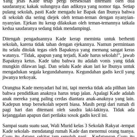
Yang jelas Kade tetap pergi bersekolah ditemani oleh dua
saudaranya; kakak sulungnya dan adiknya yang nomor tiga. Setiap
pulang sekolah, pasti Kade mengadu ke Bapak dan Ibunya bahwa
di sekolah dia sering diejek oleh teman-teman dengan nyanyian-
nyanyian. Ejekan itu kerap dilakukan oleh teman-temannya tatkala
kedua saudaranya sedang tidak mendampingi.
Ditengah pengaduannya Kade kerap meminta untuk berhenti
sekolah, karena tidak tahan dengan ejekannya. Namun permintaan
itu selalu ditolak tegas oleh Bapaknya yang memang sangat keras
watanya. “Tidak, apapun yang terjadi, Kade harus sekolah!”, jawab
Bapaknya ketus. Kade tahu bahwa itu adalah vonis yang tidak
mungkin dilawan lagi. Dan selalu Kade akan lari ke Ibunya untuk
mengadukan segala kegundahannya. Kegundahan gadis kecil yang
jiwanya terkoyak.
Orangtua Kade menyadari hal ini, tapi mereka tidak ada pilihan lain
bahwa pendidikan anaknya harus tetap jalan. Apalagi Kade adalah
anak mereka yang paling cerdas diantara anak-anaknya yang lain.
Kadepun tetap bersekolah seperti biasa. Masih pergi dari rumah di
pagi hari dan ditemani oleh saudra laki-lakinya. Tidak ada
kejanggalan apapun dari perilaku sosok gadis kecil ini.
Sampai suatu suatu saat, Wali Murid kelas 3 Sekolah Rakyat -tempat
Kade sekolah- mendatangi rumah Kade dan menemui orang tuanya.
Guru itu datang sekitar jam sepuluh pagi. Kedatangan Guru itu