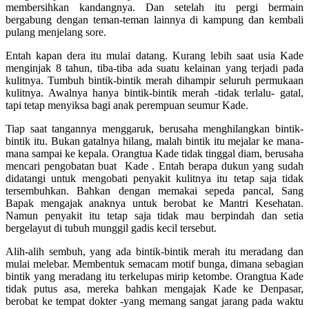
membersihkan kandangnya. Dan setelah itu pergi bermain
bergabung dengan teman-teman lainnya di kampung dan kembali
pulang menjelang sore.
Entah kapan dera itu mulai datang. Kurang lebih saat usia Kade
menginjak 8 tahun, tiba-tiba ada suatu kelainan yang terjadi pada
kulitnya. Tumbuh bintik-bintik merah dihampir seluruh permukaan
kulitnya. Awalnya hanya bintik-bintik merah -tidak terlalu- gatal,
tapi tetap menyiksa bagi anak perempuan seumur Kade.
Tiap saat tangannya menggaruk, berusaha menghilangkan bintik-
bintik itu. Bukan gatalnya hilang, malah bintik itu mejalar ke mana-
mana sampai ke kepala. Orangtua Kade tidak tinggal diam, berusaha
mencari pengobatan buat Kade . Entah berapa dukun yang sudah
didatangi untuk mengobati penyakit kulitnya itu tetap saja tidak
tersembuhkan. Bahkan dengan memakai sepeda pancal, Sang
Bapak mengajak anaknya untuk berobat ke Mantri Kesehatan.
Namun penyakit itu tetap saja tidak mau berpindah dan setia
bergelayut di tubuh munggil gadis kecil tersebut.
Alih-alih sembuh, yang ada bintik-bintik merah itu meradang dan
mulai melebar. Membentuk semacam motif bunga, dimana sebagian
bintik yang meradang itu terkelupas mirip ketombe. Orangtua Kade
tidak putus asa, mereka bahkan mengajak Kade ke Denpasar,
berobat ke tempat dokter -yang memang sangat jarang pada waktu