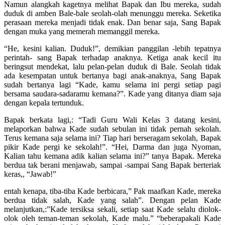
Namun alangkah kagetnya melihat Bapak dan Ibu mereka, sudah
duduk di amben Bale-bale seolah-olah menunggu mereka. Seketika
perasaan mereka menjadi tidak enak. Dan benar saja, Sang Bapak
dengan muka yang memerah memanggil mereka.
“He, kesini kalian. Duduk!”, demikian panggilan -lebih tepatnya
perintah- sang Bapak terhadap anaknya. Ketiga anak kecil itu
beringsut mendekat, lalu pelan-pelan duduk di Bale. Seolah tidak
ada kesempatan untuk bertanya bagi anak-anaknya, Sang Bapak
sudah bertanya lagi “Kade, kamu selama ini pergi setiap pagi
bersama saudara-sadaramu kemana?”. Kade yang ditanya diam saja
dengan kepala tertunduk.
Bapak berkata lagi,: “Tadi Guru Wali Kelas 3 datang kesini,
melaporkan bahwa Kade sudah sebulan ini tidak pernah sekolah.
Terus kemana saja selama ini? Tiap hari berseragam sekolah, Bapak
pikir Kade pergi ke sekolah!”. “Hei, Darma dan juga Nyoman,
Kalian tahu kemana adik kalian selama ini?” tanya Bapak. Mereka
berdua tak berani menjawab, sampai -sampai Sang Bapak berteriak
keras,, “Jawab!”
entah kenapa, tiba-tiba Kade berbicara,” Pak maafkan Kade, mereka
berdua tidak salah, Kade yang salah”. Dengan pelan Kade
melanjutkan,:”Kade tersiksa sekali, setiap saat Kade selalu diolok-
olok oleh teman-teman sekolah, Kade malu.” “beberapakali Kade