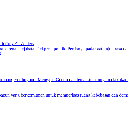
Jeffrey A. Winters
a karena “kejahatan” ekpresi politik. Persisnya pada saat unjuk rasa 
5
Bambang Yudhoyono. Mengapa Gendo dan teman-temannya melakukan 
papun yang berkomitmen untuk memperluas ruang kebebasan dan demokr