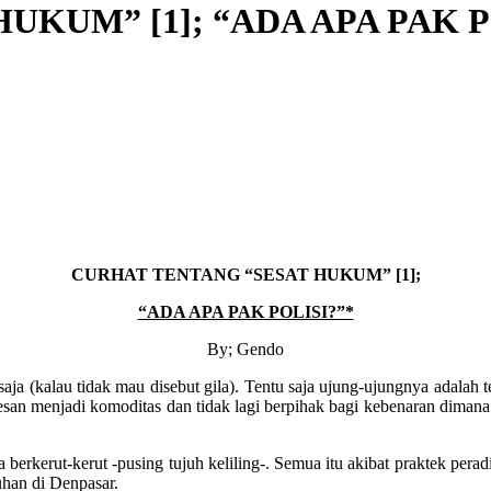
KUM” [1]; “ADA APA PAK P
CURHAT TENTANG “SESAT HUKUM” [1];
“ADA APA PAK POLISI?”*
By; Gendo
saja (kalau tidak mau disebut gila). Tentu saja ujung-ujungnya adalah 
san menjadi komoditas dan tidak lagi berpihak bagi kebenaran dimana 
a berkerut-kerut -pusing tujuh keliling-. Semua itu akibat praktek pera
han di Denpasar.