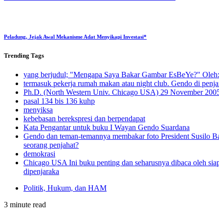
Peladung, Jejak Awal Mekanisme Adat Menyikapi Investasi*
Trending
Tags
yang berjudul; "Mengapa Saya Bakar Gambar EsBeYe?" Oleh: 
termasuk pekerja rumah makan atau night club. Gendo di penjar
Ph.D. (North Western Univ. Chicago USA) 29 November 200
pasal 134 bis 136 kuhp
menyiksa
kebebasan berekspresi dan berpendapat
Kata Pengantar untuk buku I Wayan Gendo Suardana
Gendo dan teman-temannya membakar foto President Susilo 
seorang penjahat?
demokrasi
Chicago USA Ini buku penting dan seharusnya dibaca oleh sia
dipenjaraka
Politik, Hukum, dan HAM
3 minute read