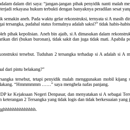
dalam dalam diri saya: “jangan-jangan pihak penyidik nanti malah 
erjadi rekayasa hukum terbukti dengan banyaknya peradilan sesat yang 
ik semakin aneh. Pada waktu gelar rekonstruksi, ternyata si A masih di
 tersangka, padahal status formalnya adalah saksi?” tidak habis-habis
leh pihak kepolisian. Aneh bin ajaib, si A dimasukan dalam rekonstruks
larikan diri (bukan buronan), tidak sakit dan juga tidak mati. Apabila
onstruksi tersebut. Tuduhan 2 tersangka terhadap si A adalah si A 
al dari pintu belakang?”
angka tersebut, tetapi penyidik malah menggunakan mobil kijang sup
tu belakang. “Hmmmmmm ……” saya menghela nafas panjang.
P ke Kejaksaan Negeri Denpasar, dan menyatakan si A sebagai Tersa
kan keterangan 2 Tersangka yang tidak logis dan tidak berkesuaian yang 
ggghhhhhhhhhhhhhh.