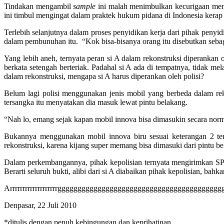
Tindakan mengambil
sample
ini malah menimbulkan kecurigaan men
ini timbul mengingat dalam praktek hukum pidana di Indonesia kerap t
Terlebih selanjutnya dalam proses penyidikan kerja dari pihak penyid
dalam pembunuhan itu. “Kok bisa-bisanya orang itu disebutkan sebagai
Yang lebih aneh, ternyata peran si A dalam rekonstruksi diperankan o
berkata setengah berteriak. Padahal si A ada di tempatnya, tidak me
dalam rekonstruksi, mengapa si A harus diperankan oleh polisi?
Belum lagi polisi menggunakan jenis mobil yang berbeda dalam rek
tersangka itu menyatakan dia masuk lewat pintu belakang.
“Nah lo, emang sejak kapan mobil innova bisa dimasukin secara norm
Bukannya menggunakan mobil innova biru sesuai keterangan 2 ters
rekonstruksi, karena kijang super memang bisa dimasuki dari pin
Dalam perkembangannya, pihak kepolisian ternyata mengirimkan SPD
Berarti seluruh bukti, alibi dari si A diabaikan pihak kepolisian, bah
Arrrrrrrrrrrrrrrrrrrgggggggggggggggggggggggggggggggggggggggg
Denpasar, 22 Juli 2010
*ditulis dengan penuh kebingungan dan keprihatinan