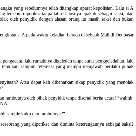
angka yang sebelumnya telah ditangkap aparat kepolisian. Lalu si A
 tersebut diperiksa tanpa tahu statusnya apakah sebagai saksi, atau
olak oleh penyidik dengan alasan orang itu masih saksi dan bukan
, mengingat si A pada waktu kejadian berada di sebuah Mall di Denpasar
 pengacara, lalu rumahnya digeledah tanpa surat penggeledahan, lalu
aya temukan satupun referensi yang mampu menjawab perilaku puhak
penyitaan? Atau dapat kah dibenarkan sikap penyidik yang menolak
a?
n rambutnya oleh pihak penyidik tanpa disertai berita acara! “wahhh,
 DNA.
ambil sample kuku dan rambutnya?”
seseorang yang diperiksa dan diminta keterangannya sebagai saksi?