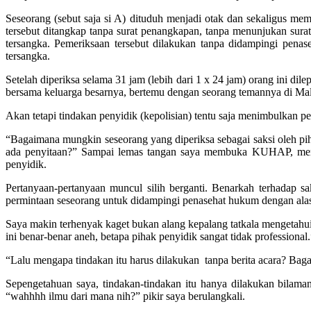
Seseorang (sebut saja si A) dituduh menjadi otak dan sekaligus me
tersebut ditangkap tanpa surat penangkapan, tanpa menunjukan surat
tersangka. Pemeriksaan tersebut dilakukan tanpa didampingi pena
tersangka.
Setelah diperiksa selama 31 jam (lebih dari 1 x 24 jam) orang ini dil
bersama keluarga besarnya, bertemu dengan seorang temannya di Mall 
Akan tetapi tindakan penyidik (kepolisian) tentu saja menimbulkan p
“Bagaimana mungkin seseorang yang diperiksa sebagai saksi oleh pih
ada penyitaan?” Sampai lemas tangan saya membuka KUHAP, mencari
penyidik.
Pertanyaan-pertanyaan muncul silih berganti. Benarkah terhadap 
permintaan seseorang untuk didampingi penasehat hukum dengan alasa
Saya makin terhenyak kaget bukan alang kepalang tatkala mengetahui 
ini benar-benar aneh, betapa pihak penyidik sangat tidak professiona
“Lalu mengapa tindakan itu harus dilakukan tanpa berita acara? Bag
Sepengetahuan saya, tindakan-tindakan itu hanya dilakukan bilama
“wahhhh ilmu dari mana nih?” pikir saya berulangkali.