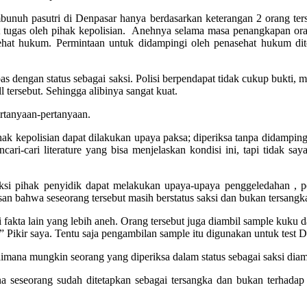
mbunuh pasutri di Denpasar hanya berdasarkan keterangan 2 orang ters
 tugas oleh pihak kepolisian. Anehnya selama masa penangkapan orang
sehat hukum. Permintaan untuk didampingi oleh penasehat hukum dit
epas dengan status sebagai saksi. Polisi berpendapat tidak cukup bukti
tersebut. Sehingga alibinya sangat kuat.
ertanyaan-pertanyaan.
ak kepolisian dapat dilakukan upaya paksa; diperiksa tanpa didampingi
-cari literature yang bisa menjelaskan kondisi ini, tapi tidak s
saksi pihak penyidik dapat melakukan upaya-upaya penggeledahan , 
n bahwa seseorang tersebut masih berstatus saksi dan bukan tersangk
fakta lain yang lebih aneh. Orang tersebut juga diambil sample kuku da
l.” Pikir saya. Tentu saja pengambilan sample itu digunakan untuk test
aimana mungkin seorang yang diperiksa dalam status sebagai saksi di
na seseorang sudah ditetapkan sebagai tersangka dan bukan terhadap 